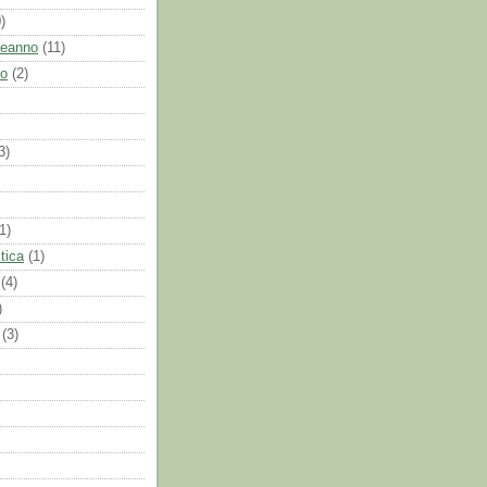
)
leanno
(11)
to
(2)
3)
1)
tica
(1)
(4)
)
(3)