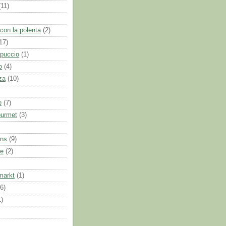
(11)
con la polenta
(2)
17)
puccio
(1)
o
(4)
za
(10)
e
(7)
ourmet
(3)
ns
(9)
e
(2)
markt
(1)
(6)
1)