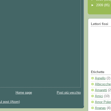
►
2009
(85)
Lettori fissi
Etichette
Agnello
(2)
Albicocche
Amaretti
(2
Home page
Post più vecchio
Amici
(10)
l post (Atom)
Amor Polen
Ananas
(4)