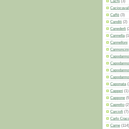
Cachi
(3)
Caciocaval
Caffè
(3)
Canditi
(2)
Canederli
(
Cannella
(1
Cannelloni
Cannoncini
Capodanno
Capodanno
Capodanno
Capodanno
Caponata
(
Capperi
(1)
Cappone
(5
Capretto
(2
Carciofi
(7)
Carlo Crac
Carne
(114