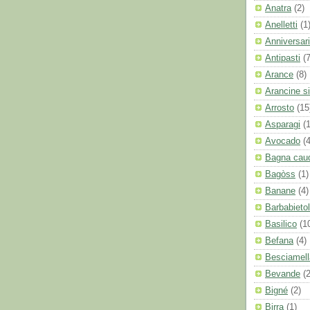
Anatra
(2)
Anelletti
(1
Anniversari
Antipasti
(
Arance
(8)
Arancine si
Arrosto
(15
Asparagi
(
Avocado
(4
Bagna cau
Bagòss
(1)
Banane
(4)
Barbabieto
Basilico
(1
Befana
(4)
Besciamell
Bevande
(2
Bigné
(2)
Birra
(1)