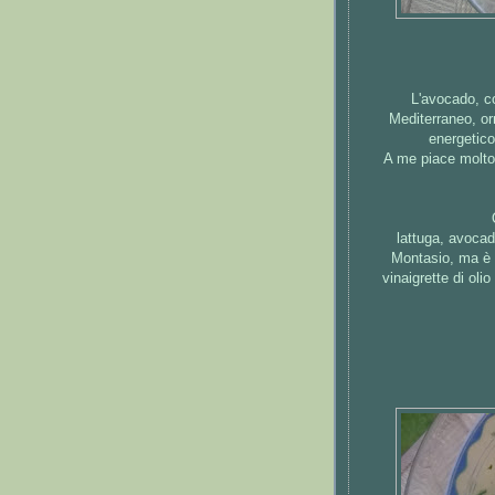
L'avocado, co
Mediterraneo, orm
energetico
A me piace molto 
lattuga, avocado
Montasio, ma è o
vinaigrette di oli