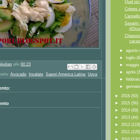
Quel piz
Crèpes a
Cannellon
Savarin 
d'Oca
Cheeseca
cacao
►
agosto
►
luglio
(6
gikelian
alle
00:23
►
maggi
Invia tramite email
Condividi su Facebook
Postalo sul blog
Condividi su Pinterest
Condividi su X
►
aprile
(
hette:
Avocado
,
Insalate
,
Sapori America Latina
,
Uova
►
febbrai
►
gennai
nto:
►
2016
(50)
ento
►
2015
(56)
►
2014
(69)
►
2013
(44)
►
2012
(119
►
2011
(125
►
2010
(131