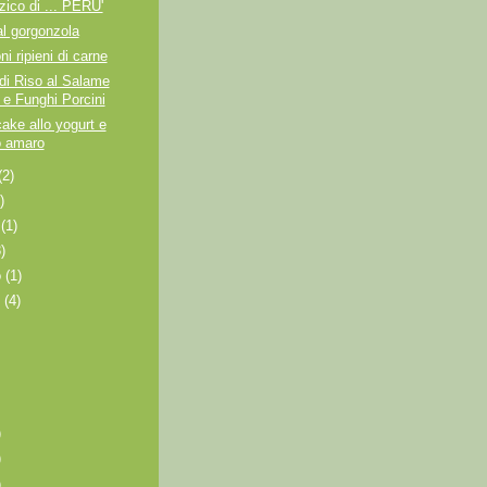
zico di ... PERU'
l gorgonzola
i ripieni di carne
di Riso al Salame
 e Funghi Porcini
ke allo yogurt e
 amaro
(2)
)
o
(1)
3)
o
(1)
o
(4)
)
)
)