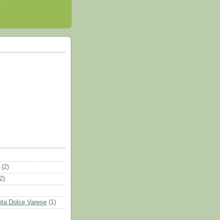
(2)
2)
ta Dolce Varese
(1)