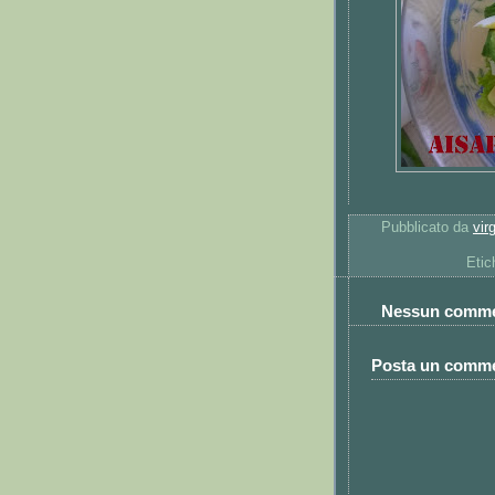
Pubblicato da
vir
Etic
Nessun comme
Posta un comm