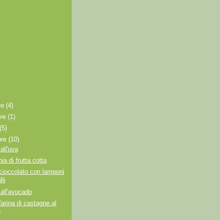
re
(4)
bre
(1)
(5)
bre
(10)
all'uva
a di frutta cotta
 cioccolato con lamponi
lli
 all'avocado
farina di castagne al
o