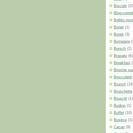
Biscotti
(10
Blog-comp
Bollito mis
Bonet
(1)
Borek
(3)
Borragine
(
Borsch
(2)
Brasato
(6)
Breakfast
(
Brioche rus
Broccoletti
Brunch
(18
Bruschette
Bruscitt
(1)
Budino
(1)
Buffet
(10)
Busèca
(1)
Cacao
(9)