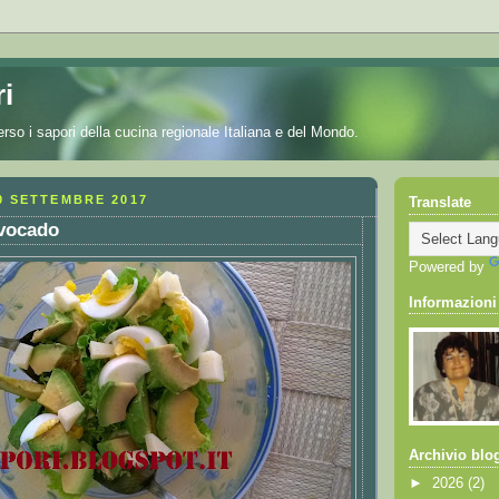
i
erso i sapori della cucina regionale Italiana e del Mondo.
0 SETTEMBRE 2017
Translate
avocado
Powered by
Informazioni
Archivio blo
►
2026
(2)