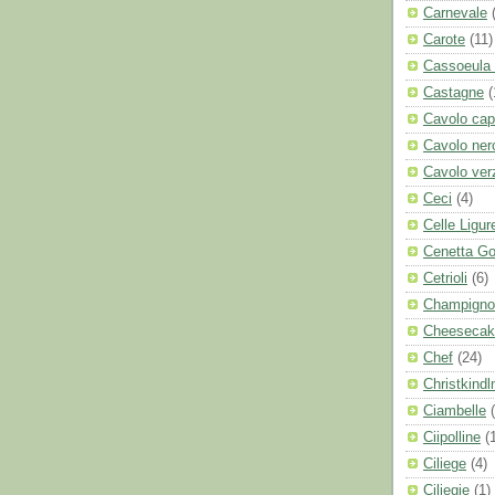
Carnevale
Carote
(11)
Cassoeula 
Castagne
(
Cavolo cap
Cavolo ner
Cavolo ver
Ceci
(4)
Celle Ligur
Cenetta G
Cetrioli
(6)
Champigno
Cheesecak
Chef
(24)
Christkindl
Ciambelle
Ciipolline
(
Ciliege
(4)
Ciliegie
(1)