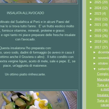
►
2025
(20)
►
2024
(12)
INSALATA ALL'AVOCADO
►
2023
(4)
►
2022
(12)
ltivato dal Sudafrica al Perù e in alcuni Paesi del
►
2021
(19)
ai lo si trova tutto l'anno. E' un frutto esotico molto
►
2020
(36)
, fornisce vitamine, minerali, proteine e grassi.
e ogni tanto mi piace preparare delle fresche insalate
►
2019
(26)
con l'avocado.
►
2018
(36)
▼
2017
(37)
Questa insalatona l'ho preparata con:
►
dicemb
, uovo sodo, dadini di formaggio (io avevo in casa il
ttimo anche il Gruviera o altro) . Il tutto condito con
►
novem
o extra vergine ligure, aceto di mele, sale e pepe. E, se
►
ottobre
piace, un'aggiunta di maionese.
▼
settem
Coniglio 
Un ottimo piatto rinfrescante.
Macedoni
Torta al
e mirti
Insalata
Torta di 
caca